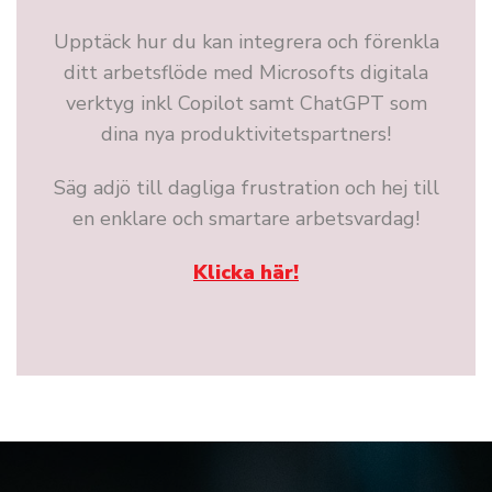
Upptäck hur du kan integrera och förenkla
ditt arbetsflöde med Microsofts digitala
verktyg inkl Copilot samt ChatGPT som
dina nya produktivitetspartners!
Säg adjö till dagliga frustration och hej till
en enklare och smartare arbetsvardag!
Klicka här!